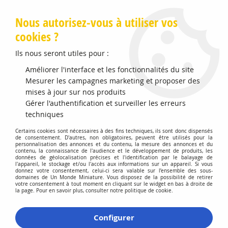
Livraison offerte en Points Mondial Relay dès 89 €
Nous autorisez-vous à utiliser vos
cookies ?
0
Ils nous seront utiles pour :
Améliorer l'interface et les fonctionnalités du site
Mesurer les campagnes marketing et proposer des
Accueil
>
Modélisme Férroviaire
>
Produits de Décors
>
Accessoires Décorations
>
Set de 5 patins Nettoyeurs de Voies
mises à jour sur nos produits
Gérer l'authentification et surveiller les erreurs
techniques
Certains cookies sont nécessaires à des fins techniques, ils sont donc dispensés
de consentement. D'autres, non obligatoires, peuvent être utilisés pour la
personnalisation des annonces et du contenu, la mesure des annonces et du
contenu, la connaissance de l'audience et le développement de produits, les
données de géolocalisation précises et l'identification par le balayage de
l'appareil, le stockage et/ou l'accès aux informations sur un appareil. Si vous
donnez votre consentement, celui-ci sera valable sur l’ensemble des sous-
domaines de Un Monde Miniature. Vous disposez de la possibilité de retirer
votre consentement à tout moment en cliquant sur le widget en bas à droite de
la page. Pour en savoir plus, consulter notre politique de cookie.
Configurer