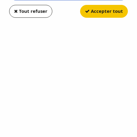
Tout refuser
Accepter tout
NOCH
Set de 5 patins Nettoyeurs de
Voies
Soyez le premier à donner votre avis !
10
,
99
€
TTC
Réf. :
NOC60157
Set de 5 patins Nettoyeurs de Voies NOCH - NO 60157 - Echelle
1/87 4007246601578
En rupture de stock