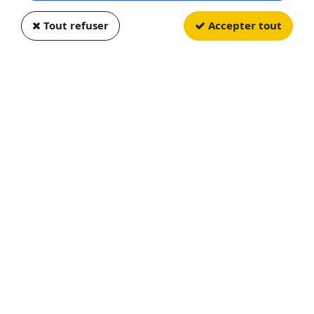
Tout refuser
Accepter tout
PIKO
Set 2 voitures Corail Rémi
A10tuh + B11tu SNCF
Soyez le premier à donner votre avis !
129
,
99
€
TTC
Réf. :
P97134
Epoque VI
En rupture de stock
AJOUTER AU PANIER
Cet achat vous fera bénéficier de
129
Point(s)