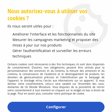
Livraison offerte en Points Mondial Relay dès 89 €
Nous autorisez-vous à utiliser vos
cookies ?
0
Ils nous seront utiles pour :
Améliorer l'interface et les fonctionnalités du site
Accueil
Mesurer les campagnes marketing et proposer des
>
Modélisme Férroviaire
>
Voitures Voyageurs
>
Set 2 voitures
Corail Rémi A10tuh + B11tu SNCF
mises à jour sur nos produits
Gérer l'authentification et surveiller les erreurs
techniques
Certains cookies sont nécessaires à des fins techniques, ils sont donc dispensés
de consentement. D'autres, non obligatoires, peuvent être utilisés pour la
personnalisation des annonces et du contenu, la mesure des annonces et du
contenu, la connaissance de l'audience et le développement de produits, les
données de géolocalisation précises et l'identification par le balayage de
l'appareil, le stockage et/ou l'accès aux informations sur un appareil. Si vous
donnez votre consentement, celui-ci sera valable sur l’ensemble des sous-
domaines de Un Monde Miniature. Vous disposez de la possibilité de retirer
votre consentement à tout moment en cliquant sur le widget en bas à droite de
la page. Pour en savoir plus, consulter notre politique de cookie.
Configurer