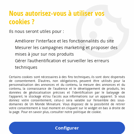
Livraison offerte en Points Mondial Relay dès 89 €
Nous autorisez-vous à utiliser vos
cookies ?
0
Ils nous seront utiles pour :
Améliorer l'interface et les fonctionnalités du site
Accueil
Mesurer les campagnes marketing et proposer des
>
Vehicules Miniatures
>
Véhicules 1:43 Pompiers
>
Renault
Master 2019 SAMU 73 Smur Néonatal Chambéry Exclu
mises à jour sur nos produits
Gérer l'authentification et surveiller les erreurs
techniques
Certains cookies sont nécessaires à des fins techniques, ils sont donc dispensés
de consentement. D'autres, non obligatoires, peuvent être utilisés pour la
personnalisation des annonces et du contenu, la mesure des annonces et du
contenu, la connaissance de l'audience et le développement de produits, les
données de géolocalisation précises et l'identification par le balayage de
l'appareil, le stockage et/ou l'accès aux informations sur un appareil. Si vous
donnez votre consentement, celui-ci sera valable sur l’ensemble des sous-
domaines de Un Monde Miniature. Vous disposez de la possibilité de retirer
votre consentement à tout moment en cliquant sur le widget en bas à droite de
la page. Pour en savoir plus, consulter notre politique de cookie.
Configurer