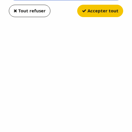
Tout refuser
Accepter tout
ELIGOR
Renault Master 2019 SAMU 73
Smur Néonatal Chambéry Exclu
Soyez le premier à donner votre avis !
58
,
90
€
TTC
Réf. :
EL117363
EXCLU Un Monde Miniature