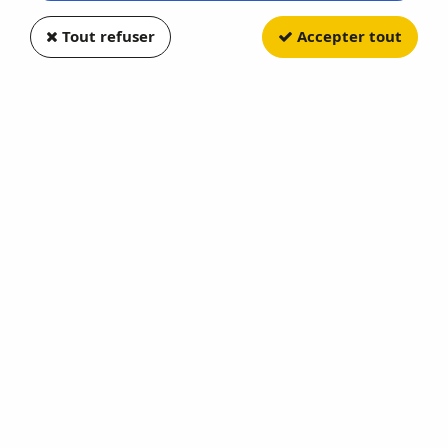
Tout refuser
Accepter tout
ELIGOR
Renault Master 2014 SAMU 06
Exclu
2
Avis
Donnez votre avis
51
,
90
€
TTC
Réf. :
EL117093
Exclu Un Monde Miniature