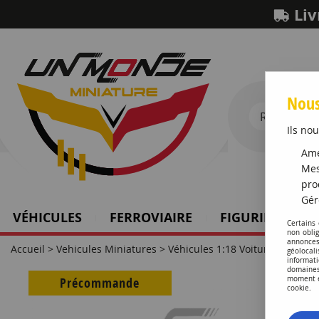
Liv
Nous
Ils nou
Amé
Mes
pro
Gér
VÉHICULES
FERROVIAIRE
FIGURINES SCH
Certains
non obli
annonces
Accueil
>
Vehicules Miniatures
>
Véhicules 1:18 Voitures
>
Porsch
géolocal
informati
domaines
Précommande
moment en
cookie.