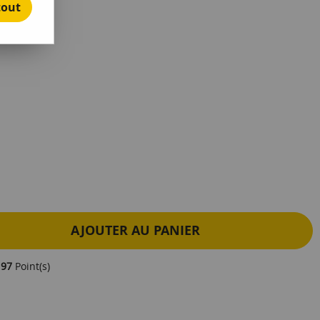
tout
e avis !
AJOUTER AU PANIER
e
97
Point(s)