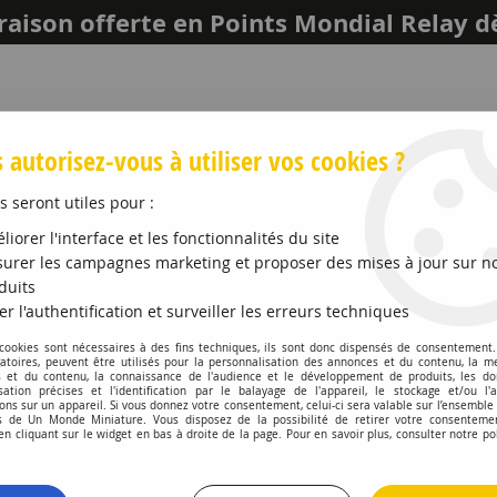
raison offerte en Points Mondial Relay d
 autorisez-vous à utiliser vos cookies ?
s seront utiles pour :
liorer l'interface et les fonctionnalités du site
urer les campagnes marketing et proposer des mises à jour sur n
duits
er l'authentification et surveiller les erreurs techniques
LEICH
MAQUETTES ET ACCESSOIRES
PROMO
 cookies sont nécessaires à des fins techniques, ils sont donc dispensés de consentement. 
gatoires, peuvent être utilisés pour la personnalisation des annonces et du contenu, la m
 et du contenu, la connaissance de l'audience et le développement de produits, les d
e 911 Turbo Look Cabriolet 1992 Zermatt Silver Metallic
isation précises et l'identification par le balayage de l'appareil, le stockage et/ou l'
ons sur un appareil. Si vous donnez votre consentement, celui-ci sera valable sur l’ensemble
 de Un Monde Miniature. Vous disposez de la possibilité de retirer votre consenteme
NOREV
 cliquant sur le widget en bas à droite de la page. Pour en savoir plus, consulter notre po
Porsche 911 Tur