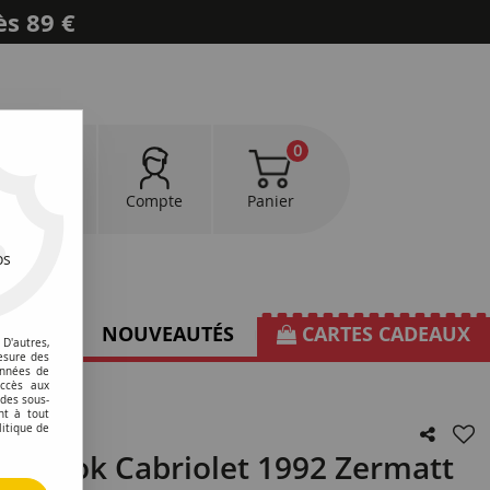
ès 89 €
0
0
Favoris
Compte
Panier
os
TIONS
NOUVEAUTÉS
CARTES CADEAUX
D'autres,
esure des
onnées de
accès aux
 des sous-
nt à tout
litique de
bo Look Cabriolet 1992 Zermatt