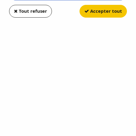
Tout refuser
Accepter tout
NOCH
Police Montée
Soyez le premier à donner votre avis !
16
,
90
€
TTC
Réf. :
NOC15078
En stock
AJOUTER AU PANIER
Cet achat vous fera bénéficier de
16
Point(s)