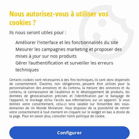
Livraison offerte en Points Mondial Relay dès 89 €
Nous autorisez-vous à utiliser vos
cookies ?
0
Ils nous seront utiles pour :
Améliorer l'interface et les fonctionnalités du site
Accueil
Mesurer les campagnes marketing et proposer des
>
Modélisme Férroviaire
>
Produits de Décors
>
Personnages
>
Police Montée
mises à jour sur nos produits
Gérer l'authentification et surveiller les erreurs
techniques
Certains cookies sont nécessaires à des fins techniques, ils sont donc dispensés
de consentement. D'autres, non obligatoires, peuvent être utilisés pour la
personnalisation des annonces et du contenu, la mesure des annonces et du
contenu, la connaissance de l'audience et le développement de produits, les
données de géolocalisation précises et l'identification par le balayage de
l'appareil, le stockage et/ou l'accès aux informations sur un appareil. Si vous
donnez votre consentement, celui-ci sera valable sur l’ensemble des sous-
domaines de Un Monde Miniature. Vous disposez de la possibilité de retirer
votre consentement à tout moment en cliquant sur le widget en bas à droite de
la page. Pour en savoir plus, consulter notre politique de cookie.
Configurer