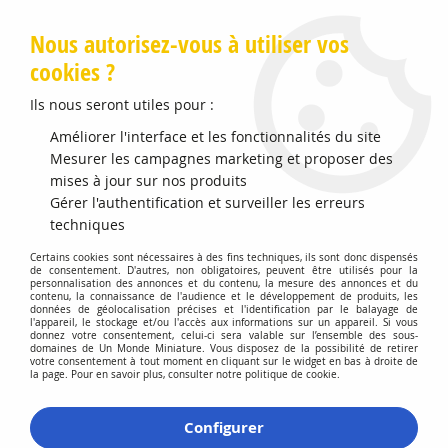
Livraison offerte en Points Mondial Relay dès 89 €
Nous autorisez-vous à utiliser vos
cookies ?
0
Ils nous seront utiles pour :
Améliorer l'interface et les fonctionnalités du site
Accueil
Mesurer les campagnes marketing et proposer des
>
Maquettes et Accessoires
>
Peintures Enamel HUMBROL
>
No 65 Bleu Avion Mat Pot No 1 14ml
mises à jour sur nos produits
Gérer l'authentification et surveiller les erreurs
techniques
Certains cookies sont nécessaires à des fins techniques, ils sont donc dispensés
de consentement. D'autres, non obligatoires, peuvent être utilisés pour la
personnalisation des annonces et du contenu, la mesure des annonces et du
contenu, la connaissance de l'audience et le développement de produits, les
données de géolocalisation précises et l'identification par le balayage de
l'appareil, le stockage et/ou l'accès aux informations sur un appareil. Si vous
donnez votre consentement, celui-ci sera valable sur l’ensemble des sous-
domaines de Un Monde Miniature. Vous disposez de la possibilité de retirer
votre consentement à tout moment en cliquant sur le widget en bas à droite de
la page. Pour en savoir plus, consulter notre politique de cookie.
Configurer