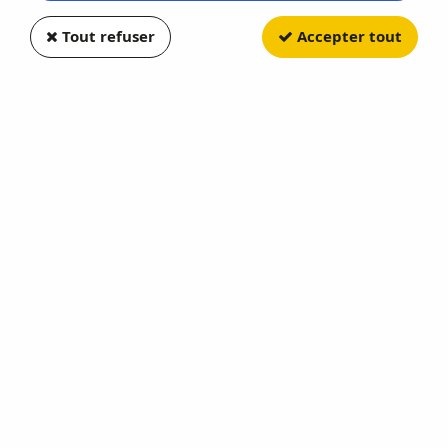
Tout refuser
Accepter tout
HUMBROL
No 65 Bleu Avion Mat Pot No 1
14ml
Soyez le premier à donner votre avis !
3
,
49
€
TTC
Réf. :
HUM065
No 65 Bleu Avion Mat Pot No 1 14ml - HUMBROL - HUM065
Réapprovisionnement en cours
AJOUTER AU PANIER
Cet achat vous fera bénéficier de
3
Point(s)