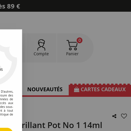
ès 89 €
0
0
Favoris
Compte
Panier
os
TIONS
NOUVEAUTÉS
CARTES CADEAUX
D'autres,
esure des
onnées de
accès aux
 des sous-
nt à tout
litique de
ick Brillant Pot No 1 14ml