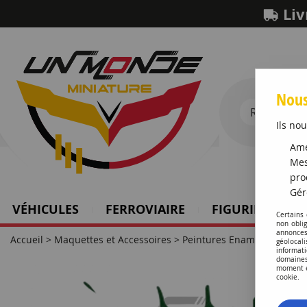
Liv
Nous
Ils nou
Amé
Mes
pro
Gér
VÉHICULES
FERROVIAIRE
FIGURINES SCH
Certains
non obli
annonces
Accueil
>
Maquettes et Accessoires
>
Peintures Enamel HUMBR
géolocal
informati
domaines
moment en
cookie.