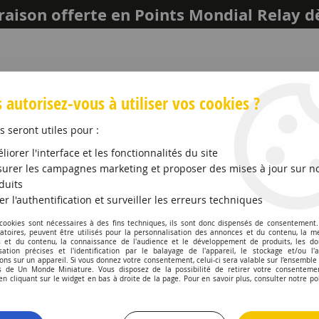
raison offerte en Points Mondial Relay d
 autorisez-vous à utiliser vos cookies ?
s seront utiles pour :
liorer l'interface et les fonctionnalités du site
urer les campagnes marketing et proposer des mises à jour sur n
duits
er l'authentification et surveiller les erreurs techniques
LEICH
MAQUETTES ET ACCESSOIRES
PROMO
 cookies sont nécessaires à des fins techniques, ils sont donc dispensés de consentement. 
gatoires, peuvent être utilisés pour la personnalisation des annonces et du contenu, la m
 et du contenu, la connaissance de l'audience et le développement de produits, les d
OL
>
No 3 Vert Brunswick Brillant Pot No 1 14ml
isation précises et l'identification par le balayage de l'appareil, le stockage et/ou l'
ons sur un appareil. Si vous donnez votre consentement, celui-ci sera valable sur l’ensemble
 de Un Monde Miniature. Vous disposez de la possibilité de retirer votre consenteme
HUMBROL
 cliquant sur le widget en bas à droite de la page. Pour en savoir plus, consulter notre po
No 3 Vert Brunsw