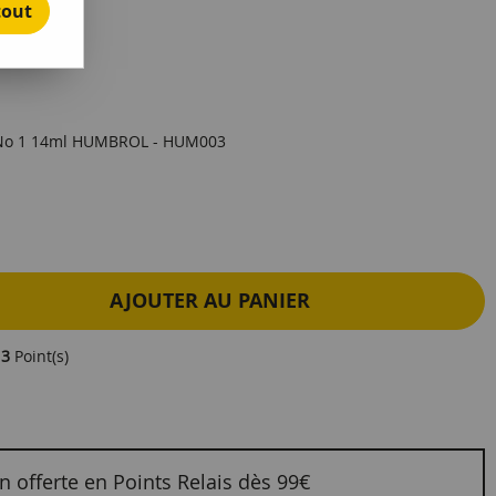
tout
e avis !
ot No 1 14ml HUMBROL - HUM003
AJOUTER AU PANIER
e
3
Point(s)
n offerte en Points Relais dès 99€