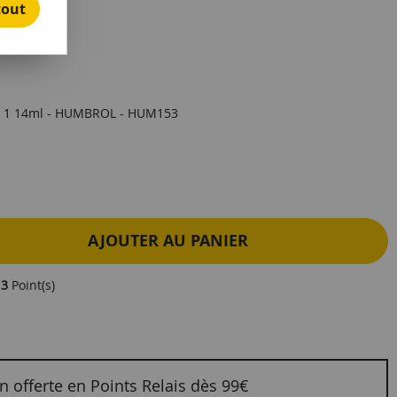
tout
e avis !
o 1 14ml - HUMBROL - HUM153
AJOUTER AU PANIER
e
3
Point(s)
n offerte en Points Relais dès 99€