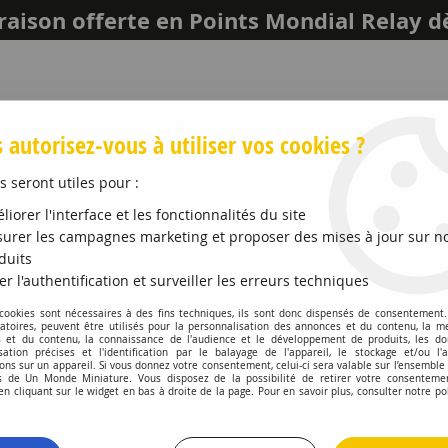
raison offerte en Points Mondial Relay d
 autorisez-vous à utiliser vos cookies ?
s seront utiles pour :
liorer l'interface et les fonctionnalités du site
urer les campagnes marketing et proposer des mises à jour sur n
duits
er l'authentification et surveiller les erreurs techniques
LEICH
MAQUETTES ET ACCESSOIRES
PROMO
 cookies sont nécessaires à des fins techniques, ils sont donc dispensés de consentement. 
gatoires, peuvent être utilisés pour la personnalisation des annonces et du contenu, la m
 et du contenu, la connaissance de l'audience et le développement de produits, les d
OL
>
No 153 Rouge Insigne Mat Pot No 1 14ml
isation précises et l'identification par le balayage de l'appareil, le stockage et/ou l'
ons sur un appareil. Si vous donnez votre consentement, celui-ci sera valable sur l’ensemble
 de Un Monde Miniature. Vous disposez de la possibilité de retirer votre consenteme
HUMBROL
 cliquant sur le widget en bas à droite de la page. Pour en savoir plus, consulter notre po
No 153 Rouge In