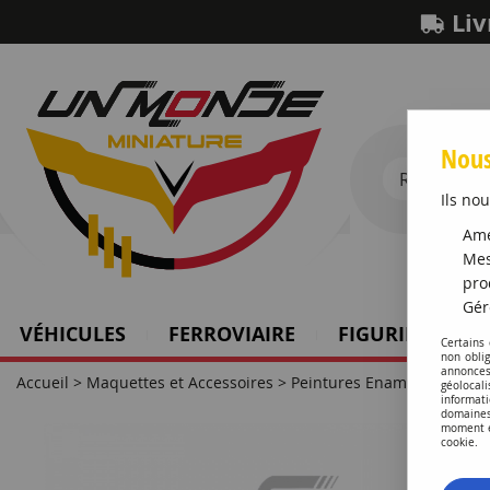
Liv
Nous
Ils nou
Amé
Mes
pro
Gér
VÉHICULES
FERROVIAIRE
FIGURINES SCH
Certains
non obli
annonces
Accueil
>
Maquettes et Accessoires
>
Peintures Enamel HUMBR
géolocal
informati
domaines
moment en
cookie.