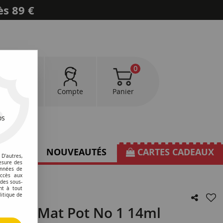
ès 89 €
0
0
Favoris
Compte
Panier
os
TIONS
NOUVEAUTÉS
CARTES CADEAUX
D'autres,
esure des
onnées de
accès aux
 des sous-
nt à tout
litique de
signe Mat Pot No 1 14ml