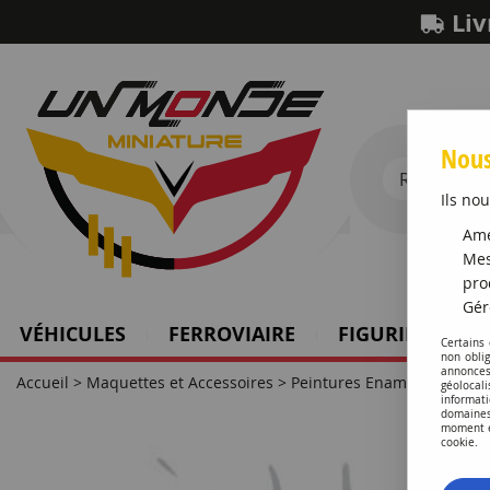
Liv
Nous
Ils nou
Amé
Mes
pro
Gér
VÉHICULES
FERROVIAIRE
FIGURINES SCH
Certains
non obli
annonces
Accueil
>
Maquettes et Accessoires
>
Peintures Enamel HUMBR
géolocal
informati
domaines
moment en
cookie.