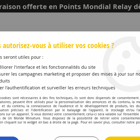
raison offerte en Points Mondial Relay d
 autorisez-vous à utiliser vos cookies ?
s seront utiles pour :
liorer l'interface et les fonctionnalités du site
urer les campagnes marketing et proposer des mises à jour sur n
duits
er l'authentification et surveiller les erreurs techniques
LEICH
MAQUETTES ET ACCESSOIRES
PROMO
 cookies sont nécessaires à des fins techniques, ils sont donc dispensés de consentement. 
gatoires, peuvent être utilisés pour la personnalisation des annonces et du contenu, la m
 et du contenu, la connaissance de l'audience et le développement de produits, les d
OL
>
No 11 Argent Métallique Pot No 1 14ml
isation précises et l'identification par le balayage de l'appareil, le stockage et/ou l'
ons sur un appareil. Si vous donnez votre consentement, celui-ci sera valable sur l’ensemble
 de Un Monde Miniature. Vous disposez de la possibilité de retirer votre consenteme
HUMBROL
 cliquant sur le widget en bas à droite de la page. Pour en savoir plus, consulter notre po
No 11 Argent Mé