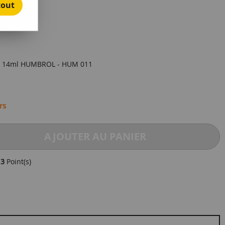
tout
e avis !
 1 14ml HUMBROL - HUM 011
rs
AJOUTER AU PANIER
e
3
Point(s)