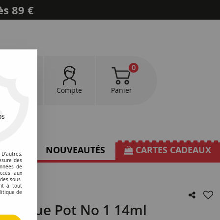
ès 89 €
0
0
Favoris
Compte
Panier
os
TIONS
NOUVEAUTÉS
CARTES CADEAUX
D'autres,
esure des
onnées de
accès aux
 des sous-
nt à tout
litique de
tallique Pot No 1 14ml