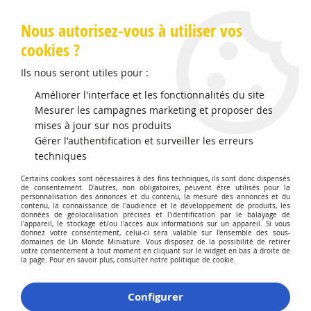
Livraison offerte en Points Mondial Relay dès 89 €
Nous autorisez-vous à utiliser vos
cookies ?
0
Ils nous seront utiles pour :
Améliorer l'interface et les fonctionnalités du site
Accueil
Mesurer les campagnes marketing et proposer des
>
Vehicules Miniatures
>
Véhicules 1:18 Voitures
>
Nissan 300ZX
Turbo 231 Shiro Edition 1988 White Pearl 234
mises à jour sur nos produits
Gérer l'authentification et surveiller les erreurs
techniques
Certains cookies sont nécessaires à des fins techniques, ils sont donc dispensés
de consentement. D'autres, non obligatoires, peuvent être utilisés pour la
personnalisation des annonces et du contenu, la mesure des annonces et du
contenu, la connaissance de l'audience et le développement de produits, les
données de géolocalisation précises et l'identification par le balayage de
l'appareil, le stockage et/ou l'accès aux informations sur un appareil. Si vous
donnez votre consentement, celui-ci sera valable sur l’ensemble des sous-
domaines de Un Monde Miniature. Vous disposez de la possibilité de retirer
votre consentement à tout moment en cliquant sur le widget en bas à droite de
la page. Pour en savoir plus, consulter notre politique de cookie.
Configurer