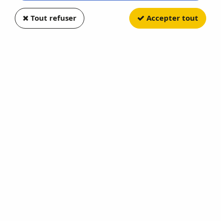
Tout refuser
Accepter tout
OTTOMOBILE
Nissan 300ZX Turbo 231 Shiro
Edition 1988 White Pearl 234
Soyez le premier à donner votre avis !
89
,
90
€
TTC
Réf. :
OT1181