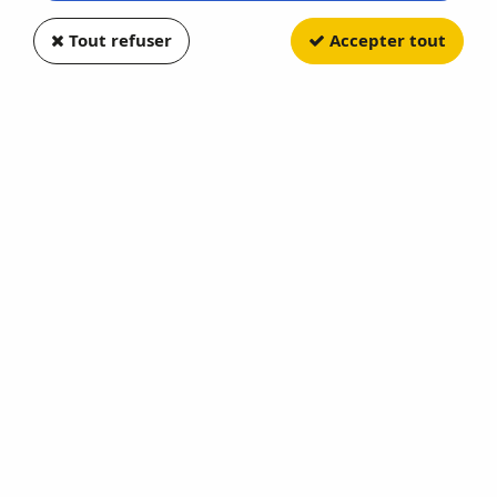
Tout refuser
Accepter tout
Paiement CB 100%
3000 références
sécurisé
Stock en temps réel
Chèque, virement
Règlement en 3X ou
Livraison en 48H
4X
Expédition le jour
par CB dès 159 €
même