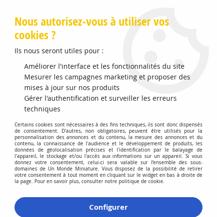
Livraison offerte en Points Mondial Relay dès 89 €
Nous autorisez-vous à utiliser vos
cookies ?
0
Ils nous seront utiles pour :
Améliorer l'interface et les fonctionnalités du site
Mesurer les campagnes marketing et proposer des
Accueil
>
Modélisme Férroviaire
>
Coffrets TGV & Voitures
mises à jour sur nos produits
Gérer l'authentification et surveiller les erreurs
Coffrets TGV & Voitures
techniques
Certains cookies sont nécessaires à des fins techniques, ils sont donc dispensés
de consentement. D'autres, non obligatoires, peuvent être utilisés pour la
personnalisation des annonces et du contenu, la mesure des annonces et du
contenu, la connaissance de l'audience et le développement de produits, les
données de géolocalisation précises et l'identification par le balayage de
l'appareil, le stockage et/ou l'accès aux informations sur un appareil. Si vous
donnez votre consentement, celui-ci sera valable sur l’ensemble des sous-
domaines de Un Monde Miniature. Vous disposez de la possibilité de retirer
TRIER & FILTRER
votre consentement à tout moment en cliquant sur le widget en bas à droite de
la page. Pour en savoir plus, consulter notre politique de cookie.
Aucune correspondance trouvée
Configurer