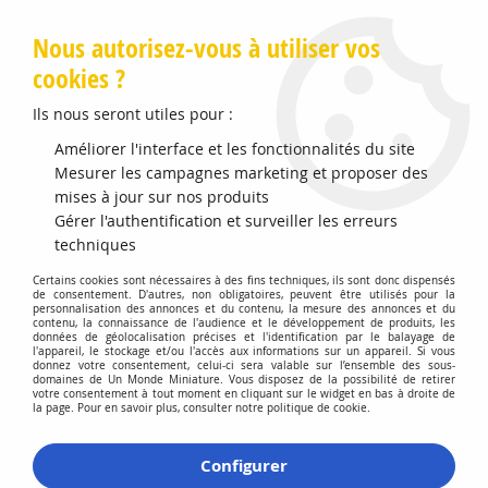
Livraison offerte en Points Mondial Relay dès 89 €
Nous autorisez-vous à utiliser vos
cookies ?
0
Ils nous seront utiles pour :
Améliorer l'interface et les fonctionnalités du site
Accueil
Mesurer les campagnes marketing et proposer des
>
Vehicules Miniatures
>
Véhicules 1:18 Voitures
>
Mercedes-
Benz S-Class AMG-Line 2021 Brillant Silver
mises à jour sur nos produits
Gérer l'authentification et surveiller les erreurs
techniques
Certains cookies sont nécessaires à des fins techniques, ils sont donc dispensés
de consentement. D'autres, non obligatoires, peuvent être utilisés pour la
personnalisation des annonces et du contenu, la mesure des annonces et du
contenu, la connaissance de l'audience et le développement de produits, les
données de géolocalisation précises et l'identification par le balayage de
l'appareil, le stockage et/ou l'accès aux informations sur un appareil. Si vous
donnez votre consentement, celui-ci sera valable sur l’ensemble des sous-
domaines de Un Monde Miniature. Vous disposez de la possibilité de retirer
votre consentement à tout moment en cliquant sur le widget en bas à droite de
la page. Pour en savoir plus, consulter notre politique de cookie.
Configurer