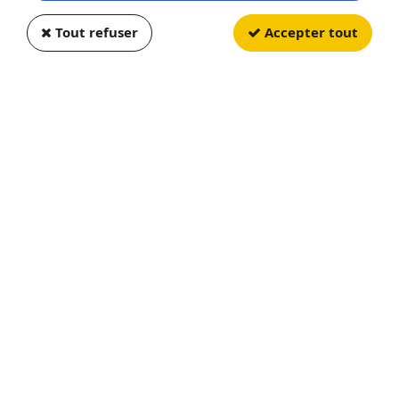
Tout refuser
Accepter tout
NOREV
Mercedes-Benz S-Class AMG-
Line 2021 Brillant Silver
Soyez le premier à donner votre avis !
122
,
90
€
TTC
Réf. :
NO183805
En stock
AJOUTER AU PANIER