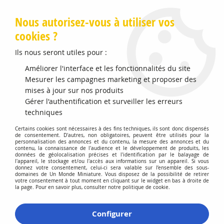
Livraison offerte en Points Mondial Relay dès 89 €
Nous autorisez-vous à utiliser vos
cookies ?
0
Ils nous seront utiles pour :
Améliorer l'interface et les fonctionnalités du site
Accueil
Mesurer les campagnes marketing et proposer des
>
Modélisme Férroviaire
>
Locomotives Diesels
>
Locomotive
diesel Vossloh DE 18, livrée COLAS RAIL Analogique
mises à jour sur nos produits
Gérer l'authentification et surveiller les erreurs
Précommande
techniques
Certains cookies sont nécessaires à des fins techniques, ils sont donc dispensés
de consentement. D'autres, non obligatoires, peuvent être utilisés pour la
personnalisation des annonces et du contenu, la mesure des annonces et du
contenu, la connaissance de l'audience et le développement de produits, les
données de géolocalisation précises et l'identification par le balayage de
l'appareil, le stockage et/ou l'accès aux informations sur un appareil. Si vous
donnez votre consentement, celui-ci sera valable sur l’ensemble des sous-
domaines de Un Monde Miniature. Vous disposez de la possibilité de retirer
votre consentement à tout moment en cliquant sur le widget en bas à droite de
la page. Pour en savoir plus, consulter notre politique de cookie.
Configurer