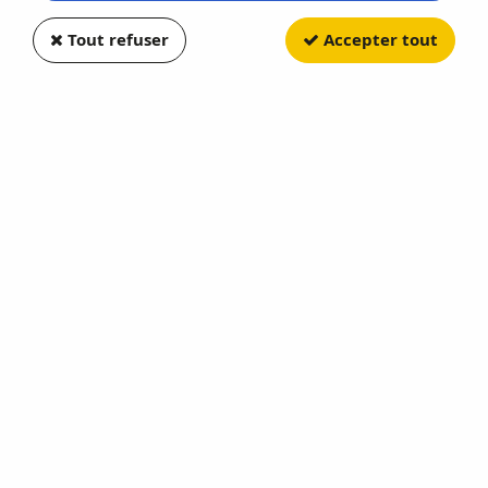
Tout refuser
Accepter tout
JOUEF
Locomotive diesel Vossloh DE
18, livrée COLAS RAIL
Analogique
Soyez le premier à donner votre avis !
249
,
90
€
TTC
Réf. :
HJ2440
Orange/Jaune - Epoque VI de la SNCF Analogique 2R