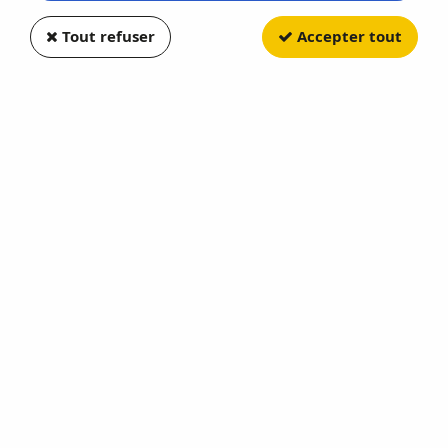
Paiement CB 100%
Tout refuser
Accepter tout
3000 références
sécurisé
Stock en temps réel
Chèque, virement
Règlement en 3X ou
Livraison en 48H
4X
Expédition le jour
par CB dès 159 €
même
d'achats
Programme de fidélité
5 € offerts dès 100 points