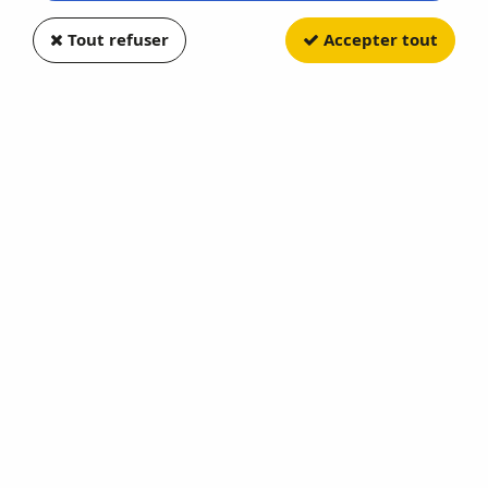
Tout refuser
Accepter tout
LEGO
Le Camion des Pompiers
Soyez le premier à donner votre avis !
9
,
90
€
TTC
Réf. :
LE60279
Le Camion des Pompiers
En stock