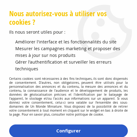
Livraison offerte en Points Mondial Relay dès 89 €
Nous autorisez-vous à utiliser vos
cookies ?
0
Ils nous seront utiles pour :
Améliorer l'interface et les fonctionnalités du site
Mesurer les campagnes marketing et proposer des
Accueil
>
Lego
>
Lego City Fire
>
Le Camion des Pompiers
mises à jour sur nos produits
Gérer l'authentification et surveiller les erreurs
techniques
Certains cookies sont nécessaires à des fins techniques, ils sont donc dispensés
de consentement. D'autres, non obligatoires, peuvent être utilisés pour la
personnalisation des annonces et du contenu, la mesure des annonces et du
contenu, la connaissance de l'audience et le développement de produits, les
données de géolocalisation précises et l'identification par le balayage de
l'appareil, le stockage et/ou l'accès aux informations sur un appareil. Si vous
donnez votre consentement, celui-ci sera valable sur l’ensemble des sous-
domaines de Un Monde Miniature. Vous disposez de la possibilité de retirer
votre consentement à tout moment en cliquant sur le widget en bas à droite de
la page. Pour en savoir plus, consulter notre politique de cookie.
Configurer