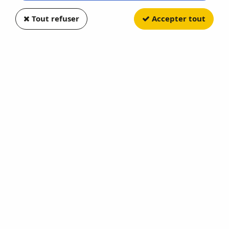
Tout refuser
Accepter tout
GREENLIGHT
Indycar ''Gallagher'' #3 Scott
MCLAUGHLIN Indycar 2022
Soyez le premier à donner votre avis !
57
,
95
€
TTC
au lieu de
115,90
€
Valable jusqu'à épuisement du stock
Réf. :
GR11170
NTT INDYAR SERIES
En stock