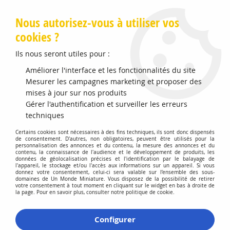
Livraison offerte en Points Mondial Relay dès 89 €
Nous autorisez-vous à utiliser vos
cookies ?
0
Ils nous seront utiles pour :
Améliorer l'interface et les fonctionnalités du site
Accueil
Mesurer les campagnes marketing et proposer des
>
Vehicules Miniatures
>
Véhicules 1:43 Camions
>
Hotchkiss
PL25 Boucher
mises à jour sur nos produits
Gérer l'authentification et surveiller les erreurs
Promo
-
20
%
techniques
Certains cookies sont nécessaires à des fins techniques, ils sont donc dispensés
de consentement. D'autres, non obligatoires, peuvent être utilisés pour la
personnalisation des annonces et du contenu, la mesure des annonces et du
contenu, la connaissance de l'audience et le développement de produits, les
données de géolocalisation précises et l'identification par le balayage de
l'appareil, le stockage et/ou l'accès aux informations sur un appareil. Si vous
donnez votre consentement, celui-ci sera valable sur l’ensemble des sous-
domaines de Un Monde Miniature. Vous disposez de la possibilité de retirer
votre consentement à tout moment en cliquant sur le widget en bas à droite de
la page. Pour en savoir plus, consulter notre politique de cookie.
Configurer