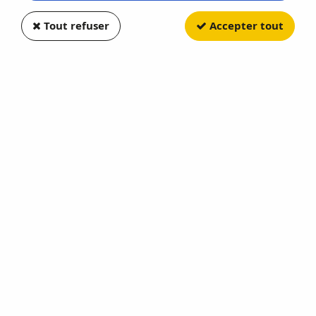
Tout refuser
Accepter tout
ELIGOR
Hotchkiss PL25 Boucher
Soyez le premier à donner votre avis !
23
,
92
€
TTC
au lieu de
29,90
€
Valable jusqu'à épuisement du stock
Réf. :
EL101428