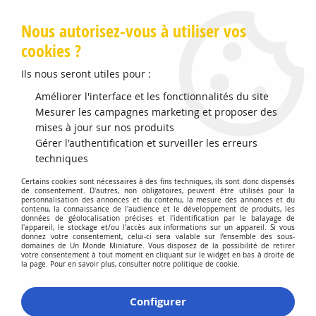
Livraison offerte en Points Mondial Relay dès 89 €
Nous autorisez-vous à utiliser vos
cookies ?
0
Ils nous seront utiles pour :
Améliorer l'interface et les fonctionnalités du site
Accueil
Mesurer les campagnes marketing et proposer des
>
Modélisme Férroviaire
>
Produits de Décors
>
Personnages
>
Faire des courses
mises à jour sur nos produits
Gérer l'authentification et surveiller les erreurs
techniques
Certains cookies sont nécessaires à des fins techniques, ils sont donc dispensés
de consentement. D'autres, non obligatoires, peuvent être utilisés pour la
personnalisation des annonces et du contenu, la mesure des annonces et du
contenu, la connaissance de l'audience et le développement de produits, les
données de géolocalisation précises et l'identification par le balayage de
l'appareil, le stockage et/ou l'accès aux informations sur un appareil. Si vous
donnez votre consentement, celui-ci sera valable sur l’ensemble des sous-
domaines de Un Monde Miniature. Vous disposez de la possibilité de retirer
votre consentement à tout moment en cliquant sur le widget en bas à droite de
la page. Pour en savoir plus, consulter notre politique de cookie.
Configurer