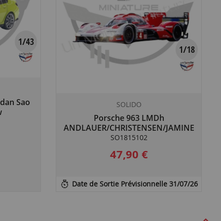
dan Sao
SOLIDO
w
Porsche 963 LMDh
ANDLAUER/CHRISTENSEN/JAMINET
#5 White
SO1815102
47,90 €
Date de Sortie Prévisionnelle 31/07/26