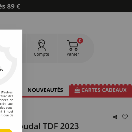
ès 89 €
0
0
Favoris
Compte
Panier
os
TIONS
NOUVEAUTÉS
CARTES CADEAUX
D'autres,
esure des
onnées de
accès aux
 des sous-
nt à tout
litique de
tep-Soudal TDF 2023