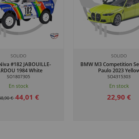
SOLIDO
SOLIDO
Niva #182 JABOUILLE-
BMW M3 Competition Se
RDOU 1984 White
Paulo 2023 Yello
SO1807305
SO4315303
En stock
En stock
44,01 €
22,90 €
48,90 €