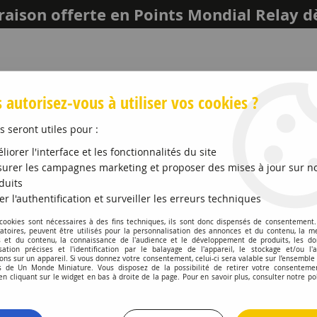
raison offerte en Points Mondial Relay d
 autorisez-vous à utiliser vos cookies ?
s seront utiles pour :
liorer l'interface et les fonctionnalités du site
urer les campagnes marketing et proposer des mises à jour sur n
duits
er l'authentification et surveiller les erreurs techniques
LEICH
MAQUETTES ET ACCESSOIRES
PROMO
 cookies sont nécessaires à des fins techniques, ils sont donc dispensés de consentement. 
gatoires, peuvent être utilisés pour la personnalisation des annonces et du contenu, la m
 et du contenu, la connaissance de l'audience et le développement de produits, les d
tep-Soudal TDF 2023
isation précises et l'identification par le balayage de l'appareil, le stockage et/ou l'
ons sur un appareil. Si vous donnez votre consentement, celui-ci sera valable sur l’ensemble
 de Un Monde Miniature. Vous disposez de la possibilité de retirer votre consenteme
SOLIDO
 cliquant sur le widget en bas à droite de la page. Pour en savoir plus, consulter notre po
Coureur Quick S