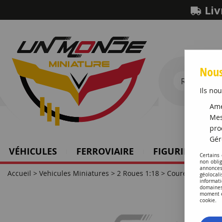
Liv
Nous
Ils nou
Amé
Mes
pro
Gér
VÉHICULES
FERROVIAIRE
FIGURINES SCH
Certains
non obli
annonces
Accueil
>
Vehicules Miniatures
>
2 Roues 1:18
>
Coureur Quick S
géolocal
informati
domaines
moment en
cookie.