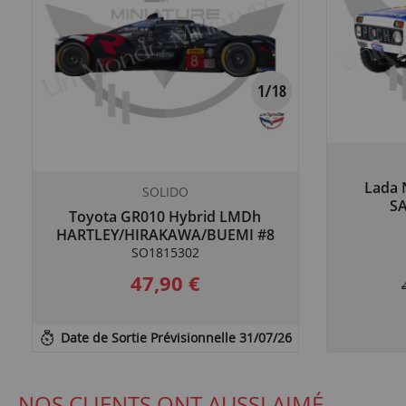
Lada 
SOLIDO
SA
Toyota GR010 Hybrid LMDh
HARTLEY/HIRAKAWA/BUEMI #8
Black
SO1815302
47,90 €
Date de Sortie Prévisionnelle 31/07/26
NOS CLIENTS ONT AUSSI AIMÉ