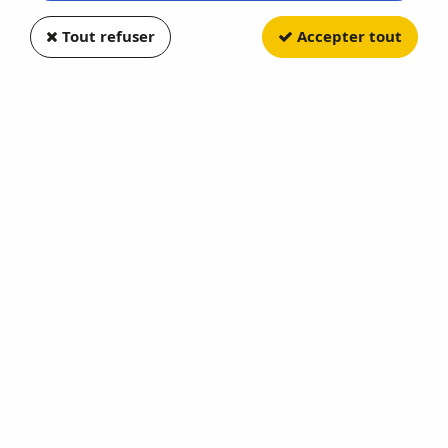
Tout refuser
Accepter tout
FALLER
CARROUSEL OCTOPUSSY
Soyez le premier à donner votre avis !
209
,
90
€
TTC
Réf. :
F140426
Fête Foraine