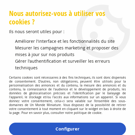
Livraison offerte en Points Mondial Relay dès 89 €
Nous autorisez-vous à utiliser vos
cookies ?
0
Ils nous seront utiles pour :
Améliorer l'interface et les fonctionnalités du site
Accueil
Mesurer les campagnes marketing et proposer des
>
Modélisme Férroviaire
>
Produits de Décors
>
Fête Foraine
>
CARROUSEL OCTOPUSSY
mises à jour sur nos produits
Gérer l'authentification et surveiller les erreurs
techniques
Certains cookies sont nécessaires à des fins techniques, ils sont donc dispensés
de consentement. D'autres, non obligatoires, peuvent être utilisés pour la
personnalisation des annonces et du contenu, la mesure des annonces et du
contenu, la connaissance de l'audience et le développement de produits, les
données de géolocalisation précises et l'identification par le balayage de
l'appareil, le stockage et/ou l'accès aux informations sur un appareil. Si vous
donnez votre consentement, celui-ci sera valable sur l’ensemble des sous-
domaines de Un Monde Miniature. Vous disposez de la possibilité de retirer
votre consentement à tout moment en cliquant sur le widget en bas à droite de
la page. Pour en savoir plus, consulter notre politique de cookie.
Configurer