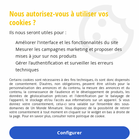
Livraison offerte en Points Mondial Relay dès 89 €
Nous autorisez-vous à utiliser vos
cookies ?
0
Ils nous seront utiles pour :
Améliorer l'interface et les fonctionnalités du site
Mesurer les campagnes marketing et proposer des
Accueil
>
BOS
mises à jour sur nos produits
Gérer l'authentification et surveiller les erreurs
Produits de la marque
techniques
BOS
Certains cookies sont nécessaires à des fins techniques, ils sont donc dispensés
de consentement. D'autres, non obligatoires, peuvent être utilisés pour la
personnalisation des annonces et du contenu, la mesure des annonces et du
contenu, la connaissance de l'audience et le développement de produits, les
données de géolocalisation précises et l'identification par le balayage de
l'appareil, le stockage et/ou l'accès aux informations sur un appareil. Si vous
donnez votre consentement, celui-ci sera valable sur l’ensemble des sous-
domaines de Un Monde Miniature. Vous disposez de la possibilité de retirer
votre consentement à tout moment en cliquant sur le widget en bas à droite de
la page. Pour en savoir plus, consulter notre politique de cookie.
4 articles sur
4
Configurer