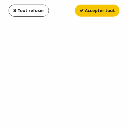
-30 %
Tout refuser
Accepter tout
BOSS
Porsche 911 Turbo Gemballa Avalanche
Métallic Rouge
BO87655
En stock
15,33 €
21,90 €
Achat rapide