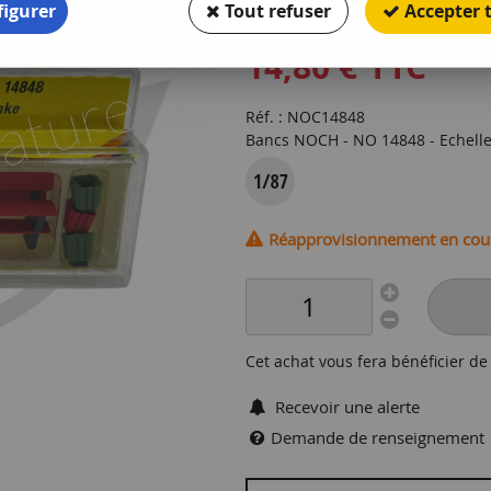
igurer
Tout refuser
Accepter 
Soyez le premier à donner votr
14
,
80
€
TTC
Réf. :
NOC14848
Bancs NOCH - NO 14848 - Echell
Réapprovisionnement en cou
Cet achat vous fera bénéficier d
Recevoir une alerte
Demande de renseignement