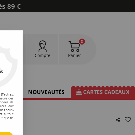
ès 89 €
0
0
Favoris
Compte
Panier
os
TIONS
NOUVEAUTÉS
CARTES CADEAUX
D'autres,
esure des
onnées de
accès aux
 des sous-
nt à tout
litique de