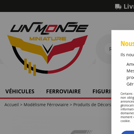
Liv
Nous
Ils nou
Amé
Mes
pro
Gér
VÉHICULES
FERROVIAIRE
FIGURINES SCH
Certains
non obli
annonces
Accueil
>
Modélisme Férroviaire
>
Produits de Décors
>
Personn
géolocal
informati
domaines
moment en
cookie.