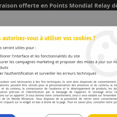
raison offerte en Points Mondial Relay d
 autorisez-vous à utiliser vos cookies ?
s seront utiles pour :
liorer l'interface et les fonctionnalités du site
urer les campagnes marketing et proposer des mises à jour sur n
duits
er l'authentification et surveiller les erreurs techniques
LEICH
MAQUETTES ET ACCESSOIRES
PROMO
 cookies sont nécessaires à des fins techniques, ils sont donc dispensés de consentement. 
gatoires, peuvent être utilisés pour la personnalisation des annonces et du contenu, la m
 et du contenu, la connaissance de l'audience et le développement de produits, les d
ages
>
Bancs
isation précises et l'identification par le balayage de l'appareil, le stockage et/ou l'
ons sur un appareil. Si vous donnez votre consentement, celui-ci sera valable sur l’ensemble
 de Un Monde Miniature. Vous disposez de la possibilité de retirer votre consenteme
NOCH
 cliquant sur le widget en bas à droite de la page. Pour en savoir plus, consulter notre po
Bancs