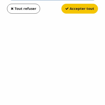
Tout refuser
Accepter tout
PIKO
Aiguillage Symétrique en Y WY
Voie A Avec Ballast / Echelle HO
Soyez le premier à donner votre avis !
47
,
30
€
TTC
Réf. :
PI55426
En stock
AJOUTER AU PANIER