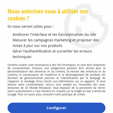
Livraison offerte en Points Mondial Relay dès 89 €
Nous autorisez-vous à utiliser vos
cookies ?
0
Ils nous seront utiles pour :
Améliorer l'interface et les fonctionnalités du site
Mesurer les campagnes marketing et proposer des
Accueil
>
Modélisme Férroviaire
>
Voies et Accessoires
>
Voies A PIKO Code 100 Avec Ballast
>
Aiguillage Symétrique en Y WY
mises à jour sur nos produits
Voie A Avec Ballast / Echelle HO
Gérer l'authentification et surveiller les erreurs
techniques
Certains cookies sont nécessaires à des fins techniques, ils sont donc dispensés
de consentement. D'autres, non obligatoires, peuvent être utilisés pour la
personnalisation des annonces et du contenu, la mesure des annonces et du
contenu, la connaissance de l'audience et le développement de produits, les
données de géolocalisation précises et l'identification par le balayage de
l'appareil, le stockage et/ou l'accès aux informations sur un appareil. Si vous
donnez votre consentement, celui-ci sera valable sur l’ensemble des sous-
domaines de Un Monde Miniature. Vous disposez de la possibilité de retirer
votre consentement à tout moment en cliquant sur le widget en bas à droite de
la page. Pour en savoir plus, consulter notre politique de cookie.
Configurer