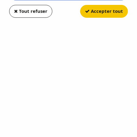
Tout refuser
Accepter tout
TAMIYA
Acrylique XF-53 Gris Neutre
Soyez le premier à donner votre avis !
2
,
89
€
TTC
Réf. :
TA81753
En stock
AJOUTER AU PANIER
Cet achat vous fera bénéficier de
2
Point(s)
Demande de renseignement