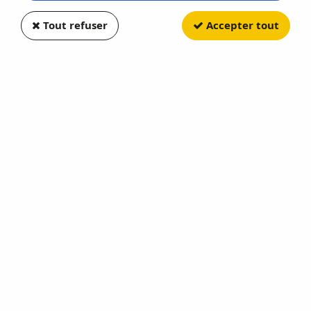
Tout refuser
Accepter tout
NOCH
Entrée de tunnel 1 voie
Soyez le premier à donner votre avis !
11
,
99
€
TTC
Réf. :
NOC58061
Entrée de tunnel 1 voie 15 x 12,5 cm NOCH - NO 58061 - Echelle
H0
Stock limité
AJOUTER AU PANIER