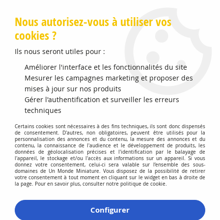
Livraison offerte en Points Mondial Relay dès 89 €
Nous autorisez-vous à utiliser vos
cookies ?
0
Ils nous seront utiles pour :
Améliorer l'interface et les fonctionnalités du site
Mesurer les campagnes marketing et proposer des
Accueil
>
Modélisme Férroviaire
>
Produits de Décors
>
Accessoires Décorations
>
Entrée de tunnel 1 voie
mises à jour sur nos produits
Gérer l'authentification et surveiller les erreurs
techniques
Certains cookies sont nécessaires à des fins techniques, ils sont donc dispensés
de consentement. D'autres, non obligatoires, peuvent être utilisés pour la
personnalisation des annonces et du contenu, la mesure des annonces et du
contenu, la connaissance de l'audience et le développement de produits, les
données de géolocalisation précises et l'identification par le balayage de
l'appareil, le stockage et/ou l'accès aux informations sur un appareil. Si vous
donnez votre consentement, celui-ci sera valable sur l’ensemble des sous-
domaines de Un Monde Miniature. Vous disposez de la possibilité de retirer
votre consentement à tout moment en cliquant sur le widget en bas à droite de
la page. Pour en savoir plus, consulter notre politique de cookie.
Configurer