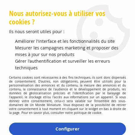
Livraison offerte en Points Mondial Relay dès 89 €
Nous autorisez-vous à utiliser vos
cookies ?
0
Ils nous seront utiles pour :
Améliorer l'interface et les fonctionnalités du site
Accueil
Mesurer les campagnes marketing et proposer des
>
Vehicules Miniatures
>
Véhicules 1:12 Voitures
>
Citroen SM
1972 Gris Perle Metallisé
mises à jour sur nos produits
Gérer l'authentification et surveiller les erreurs
Précommande
techniques
Certains cookies sont nécessaires à des fins techniques, ils sont donc dispensés
de consentement. D'autres, non obligatoires, peuvent être utilisés pour la
personnalisation des annonces et du contenu, la mesure des annonces et du
contenu, la connaissance de l'audience et le développement de produits, les
données de géolocalisation précises et l'identification par le balayage de
l'appareil, le stockage et/ou l'accès aux informations sur un appareil. Si vous
donnez votre consentement, celui-ci sera valable sur l’ensemble des sous-
domaines de Un Monde Miniature. Vous disposez de la possibilité de retirer
votre consentement à tout moment en cliquant sur le widget en bas à droite de
la page. Pour en savoir plus, consulter notre politique de cookie.
Configurer