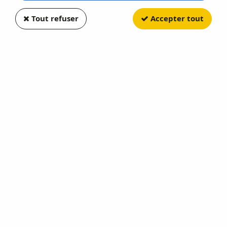
Tout refuser
Accepter tout
NOREV
Citroen SM 1972 Gris Perle
Metallisé
Soyez le premier à donner votre avis !
147
,
90
€
TTC
Réf. :
NO121707
En Attente Délai Fournisseur