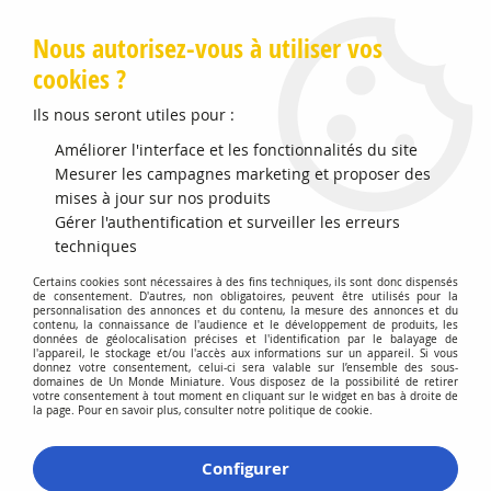
Livraison offerte en Points Mondial Relay dès 89 €
Nous autorisez-vous à utiliser vos
cookies ?
0
Ils nous seront utiles pour :
Améliorer l'interface et les fonctionnalités du site
Mesurer les campagnes marketing et proposer des
Accueil
>
Figurines SCHLEICH
>
Dinosaurs
>
Cératosaure
mises à jour sur nos produits
Gérer l'authentification et surveiller les erreurs
Promo
-
10
%
techniques
Certains cookies sont nécessaires à des fins techniques, ils sont donc dispensés
de consentement. D'autres, non obligatoires, peuvent être utilisés pour la
personnalisation des annonces et du contenu, la mesure des annonces et du
contenu, la connaissance de l'audience et le développement de produits, les
données de géolocalisation précises et l'identification par le balayage de
l'appareil, le stockage et/ou l'accès aux informations sur un appareil. Si vous
donnez votre consentement, celui-ci sera valable sur l’ensemble des sous-
domaines de Un Monde Miniature. Vous disposez de la possibilité de retirer
votre consentement à tout moment en cliquant sur le widget en bas à droite de
la page. Pour en savoir plus, consulter notre politique de cookie.
Configurer