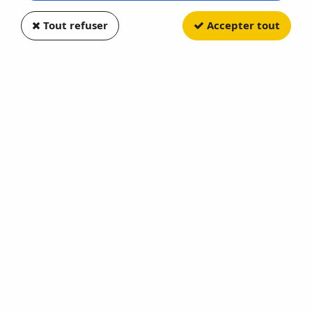
Tout refuser
Accepter tout
SCHLEICH
Cératosaure
Soyez le premier à donner votre avis !
11
,
61
€
TTC
au lieu de
12,90
€
Valable jusqu'à épuisement du stock
Réf. :
SC15019
Cératosaure Dimensions : 18.9 x 8.4 x 11.1 cm L x P x H
En stock
AJOUTER AU PANIER